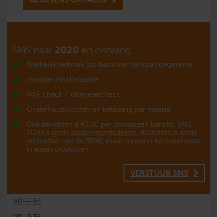
SMS
naar
2020
en ontvang:
Werkelijk verbruik (op basis van tankpas gegevens)
Huidige (inruil)waarde
NAP check / kilometercheck
Onderhoudskosten en belasting per maand
Drie berichten á €3,30 per ontvangen bericht. SMS
2020 is
geen abonnementsdienst
, RDWdata is geen
onderdeel van de RDW, maar verwerkt kentekendata
in eigen producten.
VERSTUUR SMS
VD-FF-58
VD-LS-58