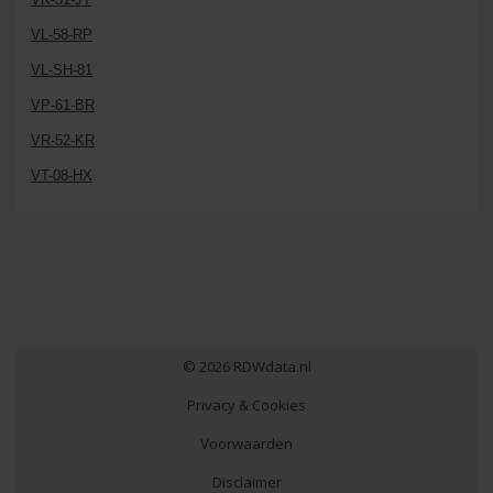
VL-58-RP
VL-SH-81
VP-61-BR
VR-52-KR
VT-08-HX
© 2026 RDWdata.nl
Privacy & Cookies
Voorwaarden
Disclaimer