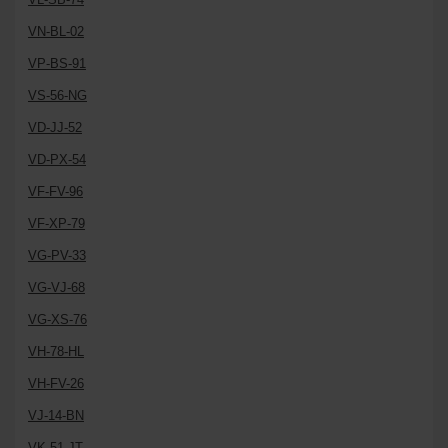
VN-BL-02
VP-BS-91
VS-56-NG
VD-JJ-52
VD-PX-54
VF-FV-96
VF-XP-79
VG-PV-33
VG-VJ-68
VG-XS-76
VH-78-HL
VH-FV-26
VJ-14-BN
VK-51-JT