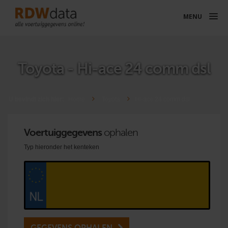
MENU
Toyota - Hi-ace 24 comm dsl
U bevindt zich hier:
Home
Toyota
Hi-ace 24 comm dsl
Voertuiggegevens
ophalen
Typ hieronder het kenteken
GEGEVENS OPHALEN