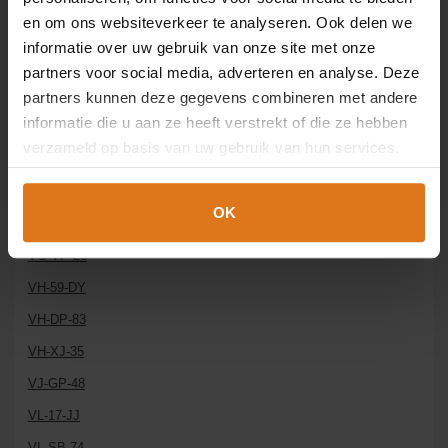
en om ons websiteverkeer te analyseren. Ook delen we
VV-01-DV
informatie over uw gebruik van onze site met onze
VD-HP-36
partners voor social media, adverteren en analyse. Deze
VD-PF-39
partners kunnen deze gegevens combineren met andere
informatie die u aan ze heeft verstrekt of die ze hebben
VD-ZZ-24
verzameld op basis van uw gebruik van hun services.
VF-GZ-07
VG-FS-86
OK
VG-TV-56
VG-VP-26
VH-59-DY
VH-DP-83
VH-XJ-35
VJ-GP-48
VL-17-JJ
VL-SB-74